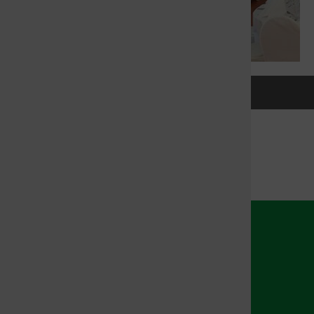
DANKE FÜR IHRE NACHRICHT
Vielen Dank für Ihre Anfrage.
Wir setzen uns in Kürze mit Ihnen in Verbindung.
Zeltverleih Mengelkamp
Inh. Hendrik Stegemann
Dernekamp 89
48249 Dülmen