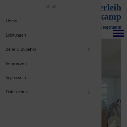
Zeltverleih
Menü
Mengelkamp
Home
Zelte
Kontakt
Inh. Hendrik Stegemann
Leistungen
Bestuhlun
Zelte & Zubehör
Fußböden
Referenzen
Dekoratio
Impressum
Zurück
Vorwärts
Datenschutz